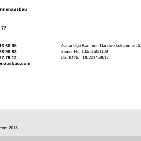
Innenausbau
 77
13 60 05
Zuständige Kammer: Handwerkskammer Dü
  68 98 83
Steuer-Nr.: 133/5150/1139
297 79 12
USt.ID-No.: DE221459512
nenausbau.com
.com 2013